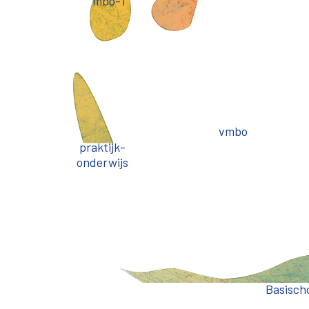
mbo-1
vmbo
praktijk-
onderwijs
Basisch